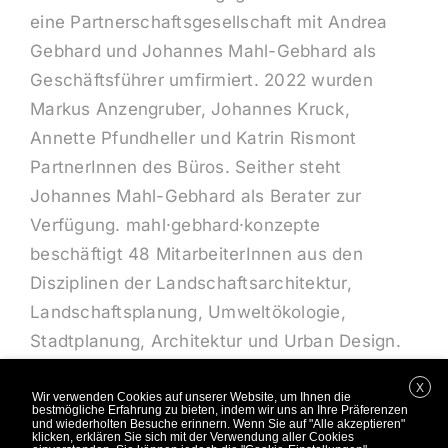
eine Partnerschaftsgesellschaft mit Andrea
Gebhard und Johannes Mahl-Gebhard als
Geschäftsführer umfirmiert. 2022 wurden
Markus Anzengruber, Johannes Kruck,
Annette Pfundheller und Katrin Rismont
PartnerInnen des Büros. Seither steht
Johannes Mahl-Gebhard als Berater zur
Verfügung. mahl·gebhard·konzepte
beschäftigt 48 MitarbeiterInnen aus den
Disziplinen der Landschaftsarchitektur,
Landschaftsplanung, Umweltökologie,
Stadtplanung, Architektur und Urban Design.
X
Wir verwenden Cookies auf unserer Website, um Ihnen die
bestmögliche Erfahrung zu bieten, indem wir uns an Ihre Präferenzen
und wiederholten Besuche erinnern. Wenn Sie auf "Alle akzeptieren"
klicken, erklären Sie sich mit der Verwendung aller Cookies