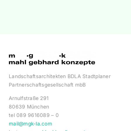
Landschaftsarchitekten BDLA Stadtplaner
Partnerschaftsgesellschaft mbB
Arnulfstraße 291
80639 München
tel 089 9616089 – 0
mail@mgk-la.com
Instagram
mahlgebhardkonzepte
Über mgk
Das Büro mahl·gebhard·konzepte mit Sitz in
München wurde 1986 gegründet und 2009 in