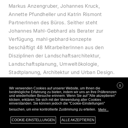
Geschäftsführer umfirmiert. 2022 wurden
Markus Anzengruber, Johannes Kruck,
Annette Pfundheller und Katrin Rismont
PartnerInnen des Büros. Seither steht
Johannes Mahl-Gebhard als Berater zur
Verfügung. mahl·gebhard·konzepte
beschäftigt 48 MitarbeiterInnen aus den
Disziplinen der Landschaftsarchitektur,
Landschaftsplanung, Umweltökologie,
Stadtplanung, Architektur und Urban Design.
X
Wir verwenden Cookies auf unserer Website, um Ihnen die
bestmögliche Erfahrung zu bieten, indem wir uns an Ihre Präferenzen
und wiederholten Besuche erinnern. Wenn Sie auf "Alle akzeptieren"
klicken, erklären Sie sich mit der Verwendung aller Cookies
einverstanden. Sie können jedoch die "Cookie-Einstellungen"
besuchen, um eine kontrollierte Zustimmung zu erteilen.
Mehr...
COOKIE-EINSTELLUNGEN
ALLE AKZEPTIEREN
Copyright 2026 – mahl·gebhard·konzepte