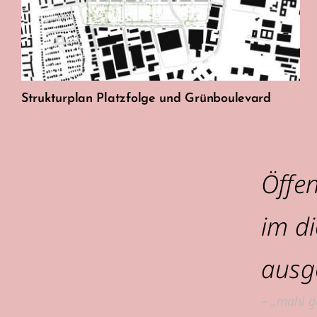
Strukturplan Platzfolge und Grünboulevard
Öffe
im d
ausge
– „mahl g