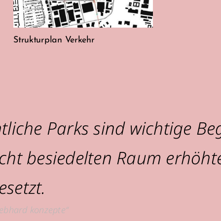
Strukturplan Verkehr
ntliche Parks sind wichtige
icht besiedelten Raum erhöh
setzt.
ebhard konzepte“