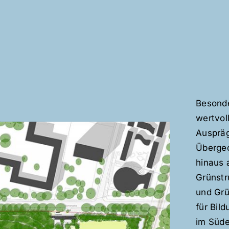
Besonde
wertvol
Auspräg
Übergeo
hinaus 
Grünstr
und Grü
für Bil
im Süde