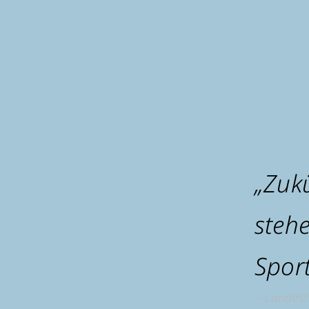
„Zuk
steh
Spor
– Landes