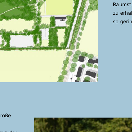
Raumstr
zu erha
so geri
große